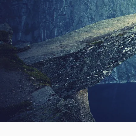
ר ירידה בביצועים
ם מנהל, שותף או עובד
פתח בארגון