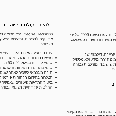
חלוצים בעולם בנישה חדש
Precise Decisions ה
מדוייקים לבכירים, ובשיטת הייעוץ
וע מאיר הדר שהיה פסיכולוג
בעבודה.
עד כה בוצעו מאות תהליכי יעוץ מ
2003 שהחלטות קריירה, דילמות של
מציאת פתרונות שמנעו משברים ב
ענה "רך" מידי, ולא מספיק
שינויי קריירה בגילאי 40 ו-50+.
 שיש בהן מורכבות גבוהה,
שינוי בתחום ההתמחות שאפשר ה
ות
חזרה מעצמאי לשכיר לאחר שנים
הצלחה בקידום הלקוחות פורמאלי
ביטול התראות פיטורים שאפשר 
ים
החלטות על דחיית הצעות עבודה ו
ונות שבהן חברות כמו מקינזי