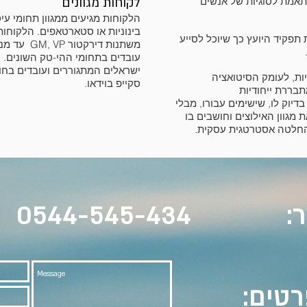
תאמת לסוגיות של אנשים
לקוחות מגוונים
הלקוחות מגיעים ממגוון תחומי עי
בינוניות או סטארטאפים. הלקוחות
פקיד היועץ כך שיוכל לסייע
עובדים בתחומי ההי-טק השונים. 
ישראלים המתגוררים ועובדים בחו
ות, לעומק הסיטואציה
סקייפ בוידאו.
בררת ייחודיות
יוק לו, שישימים עבורו, מבלי
מגוון האילוצים וחושבים בו
בהחלטה אסטרטגית עסקית.
ר
0544-545-434
רטים