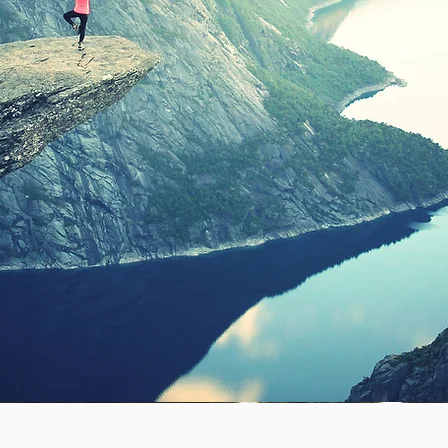
Button
ה
התמודדויות
בעבודה
היחלצות מהתראה לפיטורים לאח
פתרון בעיות במערכת היחסים ע
בקריירה
עבודה
פתרון דילמות ניהוליות
 קריירה
החלטות לגבי אנשי מ