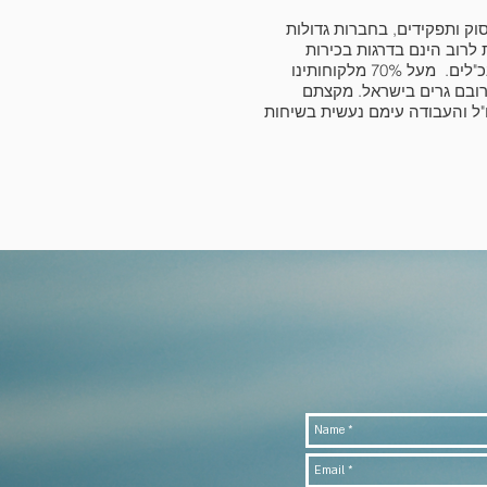
סוק ותפקידים, בחברות גדולות
 לרוב הינם בדרגות בכירות
משתנות דירקטור GM, VP עד מנכ"לים. מעל 70% מלקוחותינו
רובם גרים בישראל. מקצתם
"ל והעבודה עימם נעשית בשיחות