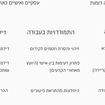
עסקיים ואישיים כא
 דומות
התמודדויות בעבודה
דיל
בא
זיהוי והסרת חסמים לקידום
דילמו
פתרון לעימות בין-אישי (היועץ
דילמו
ריירה)
מאחורי הקלעים)
שותפי
ודה
הכרע
היחלצות מהתראת פיטורים